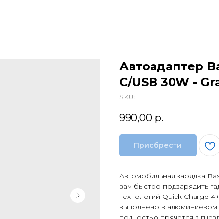
Автоадаптер Ba
C/USB 30W - Gr
SKU:
990,00
р.
Приобрести
Автомобильная зарядка Base
вам быстро подзарядить г
технологий Quick Charge 4+
выполнено в алюминиевом 
полностью прячется в гнез