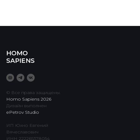
HOMO
SAPIENS
© Все права защищены.
Homo Sapiens 2026
Дизайн выполнен
ePetrov Studio
ИП Юхно Евгений
Вячеславович
ИНН 222265378054