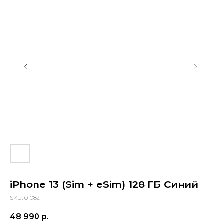
Барнаул, проспект Ленина, 42
(Вход со стороны Ленина)
Проложить маршрут
iPhone 13 (Sim + eSim) 128 ГБ Синий
SKU:
01082
48 990
р.