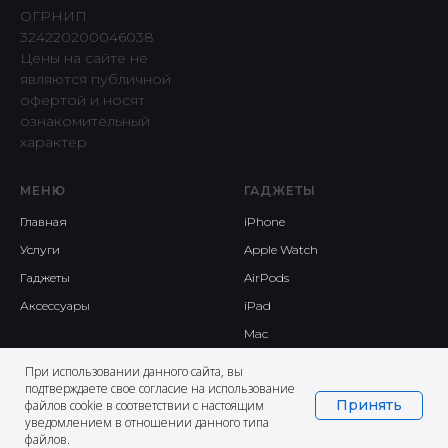
ОГРНИП
324220200046038
Цены на сайте не
являются публичной
офертой и носят
ознакомительный
характер
МЕНЮ
ГАДЖЕТЫ
Главная
iPhone
Услуги
Apple Watch
Гаджеты
AirPods
Аксессуары
iPad
Mac
При использовании данного сайта, вы
подтверждаете свое согласие на использование
Принять
файлов cookie в соответствии с настоящим
уведомлением в отношении данного типа
файлов.