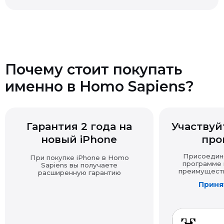
покупку другими доказательствами (выпиской,
перепиской, показаниями и т.д.).
Если товар продавался с подарком, при возврате
Почему стоит покупать
основной покупки подарок также подлежит возврату
именно в Homo Sapiens?
в надлежащем виде.
Возврат технически сложных товаров
Гарантия 2 года на
Участвуйт
новый iPhone
про
Возврат товара надлежащего качества
Присоединяй
При покупке iPhone в Homo
программе и
Sapiens вы получаете
преимущества
расширенную гарантию
Принят