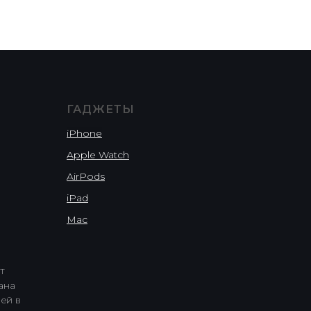
ГАДЖЕТЫ
iPhone
Apple Watch
AirPods
iPad
Mac
т
ана
ей в