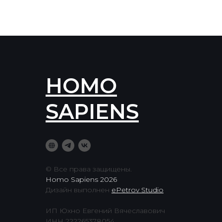
HOMO
SAPIENS
© Все права защищены.
Homo Sapiens 2026
Дизайн выполнен
ePetrov Studio
ИП Юхно Евгений Вячеславович
ИНН 222265378054