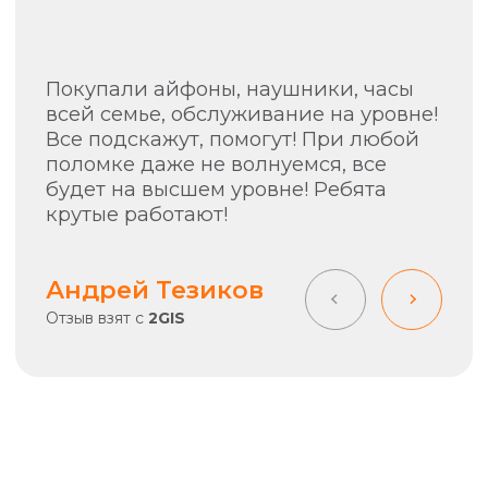
Контакты
+7 (903) 990-00-52
sapiens.brn@gmail.com
Барнаул, проспект Ленина, 42
(Вход со стороны Ленина)
Проложить маршрут