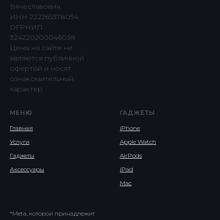
Вячеславович
ИНН 222265378054
ОГРНИП
324220200046038
Цены на сайте не
являются публичной
офертой и носят
ознакомительный
характер
МЕНЮ
ГАДЖЕТЫ
Главная
iPhone
Услуги
Apple Watch
Гаджеты
AirPods
Аксессуары
iPad
Mac
*Meta, которой принадлежит