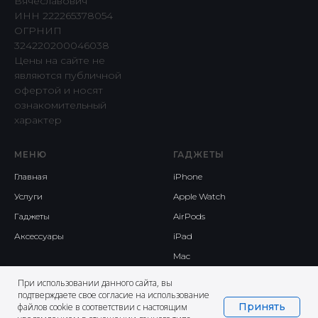
Вячеславович
ИНН 222265378054
ОГРНИП
324220200046038
Цены на сайте не
являются публичной
офертой и носят
ознакомительный
характер
МЕНЮ
ГАДЖЕТЫ
Главная
iPhone
Услуги
Apple Watch
Гаджеты
AirPods
Аксессуары
iPad
Mac
При использовании данного сайта, вы
подтверждаете свое согласие на использование
Принять
файлов cookie в соответствии с настоящим