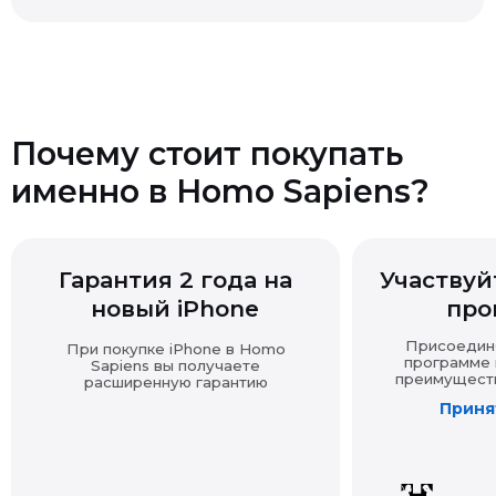
покупку другими доказательствами (выпиской,
перепиской, показаниями и т.д.).
Если товар продавался с подарком, при возврате
Почему стоит покупать
основной покупки подарок также подлежит возврату
именно в Homo Sapiens?
в надлежащем виде.
Возврат технически сложных товаров
Гарантия 2 года на
Участвуйт
новый iPhone
про
Возврат товара надлежащего качества
Присоединяй
При покупке iPhone в Homo
программе и
Sapiens вы получаете
преимущества
расширенную гарантию
Принят