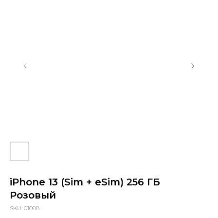
sapiens.brn@gmail.com
Барнаул, проспект Ленина, 42
(Вход со стороны Ленина)
Проложить маршрут
iPhone 13 (Sim + eSim) 256 ГБ
Розовый
SKU:
01088