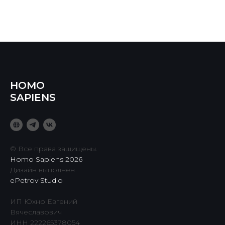
HOMO
SAPIENS
© Все права защищены.
Homo Sapiens 2026
Дизайн выполнен
ePetrov Studio
ИП Юхно Евгений
Вячеславович
ИНН 222265378054