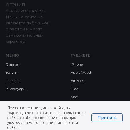
ОГРНИП
324220200046038
Цены на сайте не
являются публичной
офертой и носят
ознакомительный
характер
МЕНЮ
ГАДЖЕТЫ
Главная
iPhone
Услуги
Apple Watch
Гаджеты
AirPods
Аксессуары
iPad
Mac
При использовании данного сайта, вы
подтверждаете свое согласие на использование
Принять
файлов cookie в соответствии с настоящим
уведомлением в отношении данного типа
файлов.