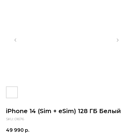
Барнаул, проспект Ленина, 42
(Вход со стороны Ленина)
Проложить маршрут
iPhone 14 (Sim + eSim) 128 ГБ Белый
SKU:
01676
49 990
р.