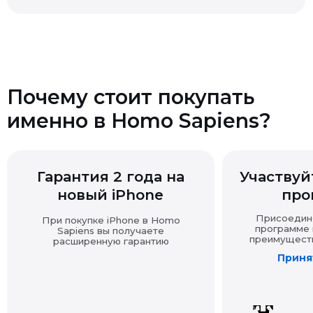
покупку другими доказательствами (выпиской,
перепиской, показаниями и т.д.).
Если товар продавался с подарком, при возврате
Почему стоит покупать
основной покупки подарок также подлежит возврату
именно в Homo Sapiens?
в надлежащем виде.
Возврат технически сложных товаров
Гарантия 2 года на
Участвуйт
новый iPhone
про
Возврат товара надлежащего качества
Присоединяй
При покупке iPhone в Homo
программе и
Sapiens вы получаете
преимущества
расширенную гарантию
Принят