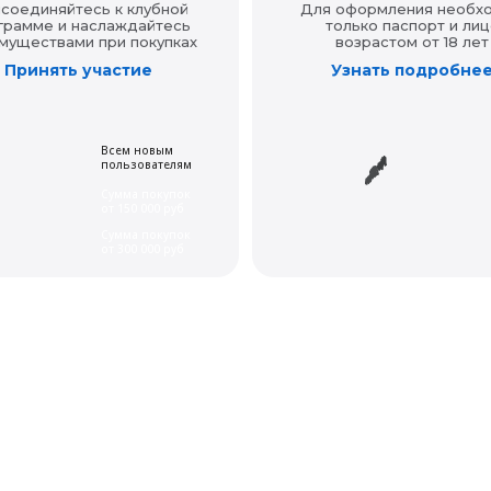
соединяйтесь к клубной
Для оформления необх
грамме и наслаждайтесь
только паспорт и лиц
муществами при покупках
возрастом от 18 лет
Принять участие
Узнать подробне
Всем новым
пользователям
Сумма покупок
от 150 000 руб
Сумма покупок
от 300 000 руб