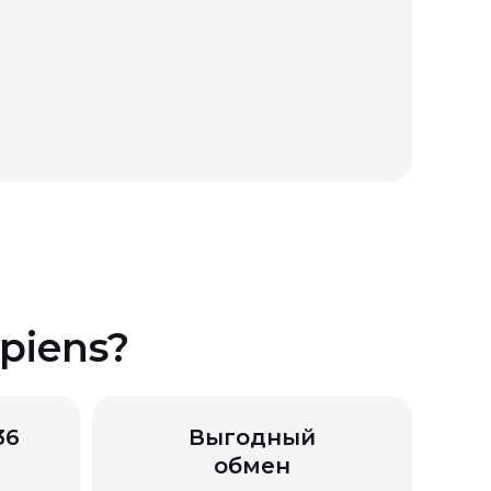
piens?
36
Выгодный
обмен