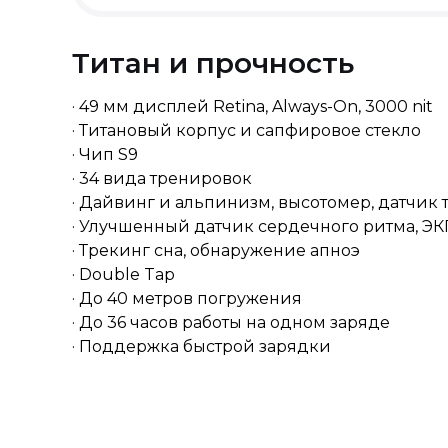
Титан и прочность
· 49 мм дисплей Retina, Always-On, 3000 nit
· Титановый корпус и сапфировое стекло
· Чип S9
· 34 вида тренировок
· Дайвинг и альпинизм, высотомер, датчик
· Улучшенный датчик сердечного ритма, ЭК
· Трекинг сна, обнаружение апноэ
· Double Tap
· До 40 метров погружения
· До 36 часов работы на одном заряде
· Поддержка быстрой зарядки
Доставка
Возврат товара ненадлежаще