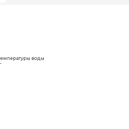
 температуры воды
Г
го качества