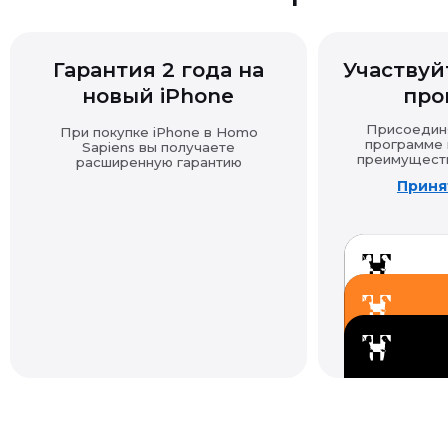
Гарантия 2 года на
Участвуйт
новый iPhone
про
Возврат технически сложных товаров
Присоединяй
При покупке iPhone в Homo
программе и
Sapiens вы получаете
преимущества
расширенную гарантию
Возврат товара надлежащего качества
Принят