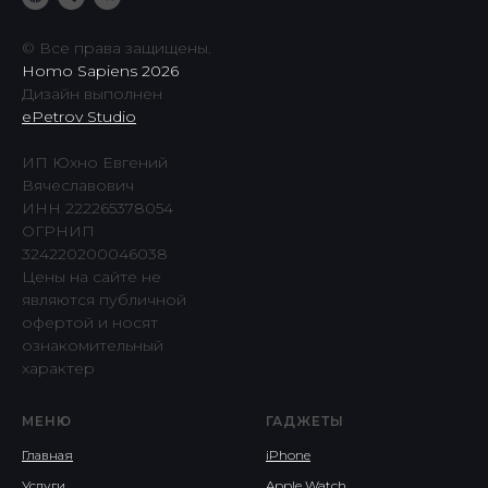
© Все права защищены.
Homo Sapiens 2026
Дизайн выполнен
ePetrov Studio
ИП Юхно Евгений
Вячеславович
ИНН 222265378054
ОГРНИП
324220200046038
Цены на сайте не
являются публичной
офертой и носят
ознакомительный
характер
МЕНЮ
ГАДЖЕТЫ
Главная
iPhone
Услуги
Apple Watch