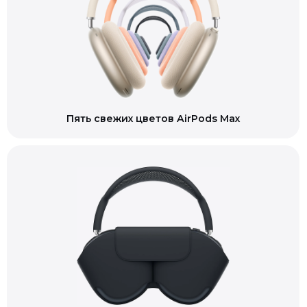
Пять свежих цветов AirPods Max
Смарт-футляр в комплекте