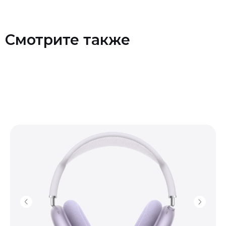
Смотрите также
Контакты
+7 (903) 990-00-52
sapiens.brn@gmail.com
Барнаул, проспект Ленина, 42
(Вход со стороны Ленина)
Проложить маршрут