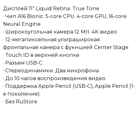
Дисплей 11’’ Liquid Retina. True Tone
· Чип A16 Bionic. 5-core CPU. 4-core GPU, 16-core
Neural Engine
· Широкоугольная камера 12 Мп. 4K видео
· 12-мегапиксельная ультраширокая
фронтальная камера с фукнцией Center Stage
· Touch ID в верхней кнопке
· Разъем USB-C
· Cтереодинамики. Два микрофона
· До 10 часов воспроизведения видео
· Поддержка Apple Pencil (USB-C), Apple Pencil (1-
е поколение)
· Без RuStore
Доставка
Возврат товара ненадлежащего
качества
Мы обрабатываем заказы ежедневно. После
Неотъемлемая часть
оформления покупки менеджер свяжется с вами в
Если вы получили товар ненадлежащего качества (и