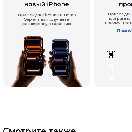
При покупке iPhone в Homo
программе и
Sapiens вы получаете
преимущества
расширенную гарантию
Принят
Смотрите также