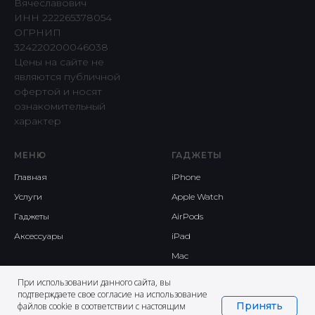
Вячеславович
ИНН 222265378054
ОГРНИП
324220200046038
Цены на сайте не
являются публичной
офертой и носят
ознакомительный
характер
МЕНЮ
ГАДЖЕТЫ
Главная
iPhone
Услуги
Apple Watch
Гаджеты
AirPods
Аксессуары
iPad
Mac
При использовании данного сайта, вы
подтверждаете свое согласие на использование
Принять
файлов cookie в соответствии с настоящим