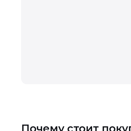
Если товар продавался с подарком, при во
Возврат технически сложных
Возврат товара надлежащего
Почему стоит поку