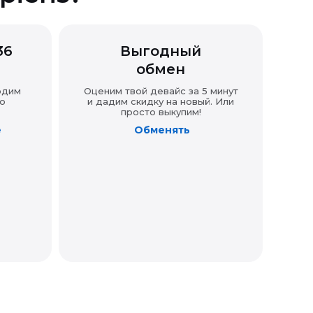
36
Выгодный
обмен
одим
Оценим твой девайс за 5 минут
о
и дадим скидку на новый. Или
просто выкупим!
е
Обменять