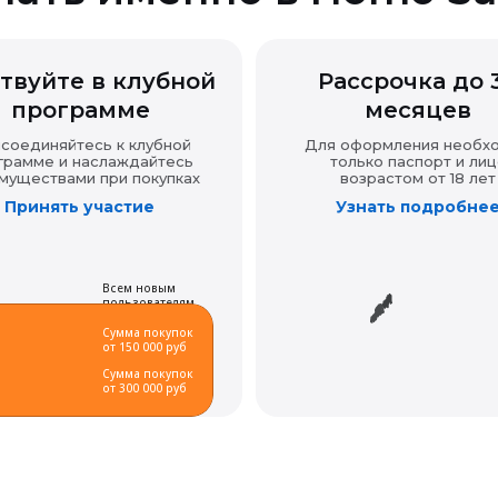
твуйте в клубной
Рассрочка до 
программе
месяцев
соединяйтесь к клубной
Для оформления необх
грамме и наслаждайтесь
только паспорт и лиц
муществами при покупках
возрастом от 18 лет
Принять участие
Узнать подробне
Всем новым
пользователям
Сумма покупок
от 150 000 руб
Сумма покупок
от 300 000 руб