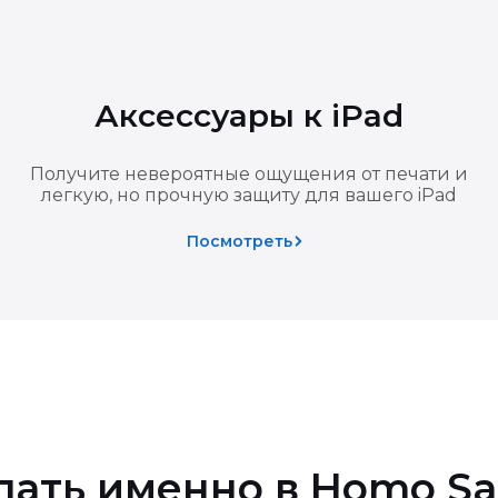
зврате основной покупки подарок также подлежит возврату
Аксессуары к iPad
 товаров
Получите невероятные ощущения от печати и
легкую, но прочную защиту для вашего iPad
 качества
Посмотреть
пать именно в Homo Sa