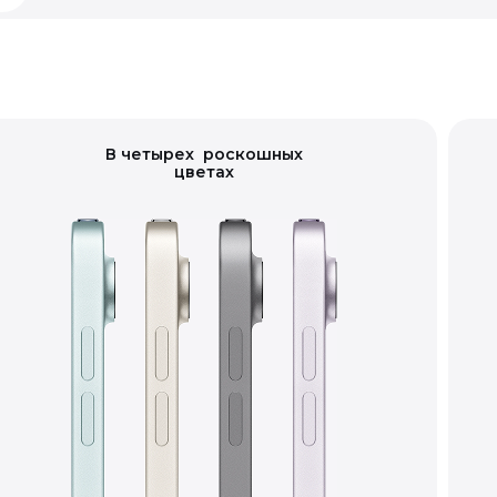
В четырех роскошных
цветах