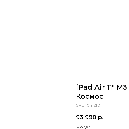
iPad Air 11" M
Космос
SKU:
041210
93 990
р.
Модель