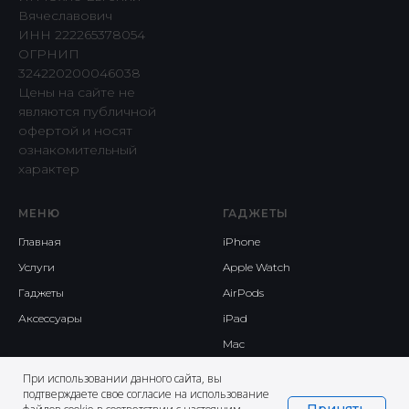
Вячеславович
ИНН 222265378054
ОГРНИП
324220200046038
Цены на сайте не
являются публичной
офертой и носят
ознакомительный
характер
МЕНЮ
ГАДЖЕТЫ
Главная
iPhone
Услуги
Apple Watch
Гаджеты
AirPods
Аксессуары
iPad
Mac
При использовании данного сайта, вы
подтверждаете свое согласие на использование