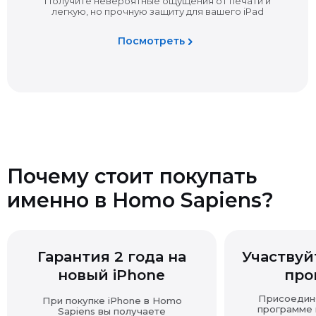
письменного заявления и возврата товара.
Отсутствие кассового чека не является основанием
для отказа в возврате — вы можете подтвердить
покупку другими доказательствами (выпиской,
перепиской, показаниями и т.д.).
Если товар продавался с подарком, при возврате
основной покупки подарок также подлежит возврату
в надлежащем виде.
Почему стоит покупать
именно в Homo Sapiens?
Возврат технически сложных товаров
Гарантия 2 года на
Участвуйт
Возврат товара надлежащего качества
новый iPhone
про
Присоединяй
При покупке iPhone в Homo
программе и
Sapiens вы получаете
преимущества
расширенную гарантию
Принят