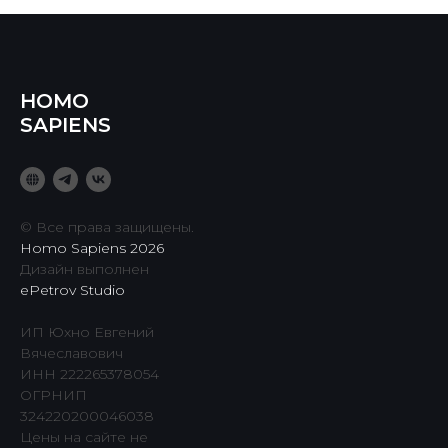
HOMO
SAPIENS
© Все права защищены.
Homo Sapiens 2026
Дизайн выполнен
ePetrov Studio
ИП Юхно Евгений
Вячеславович
ИНН 222265378054
ОГРНИП
324220200046038
Цены на сайте не