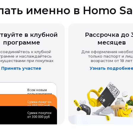
пать именно в Homo Sa
твуйте в клубной
Рассрочка до 
программе
месяцев
соединяйтесь к клубной
Для оформления необх
грамме и наслаждайтесь
только паспорт и лиц
муществами при покупках
возрастом от 18 лет
Принять участие
Узнать подробне
Всем новым
пользователям
Сумма покупок
от 150 000 руб
Сумма покупок
от 300 000 руб