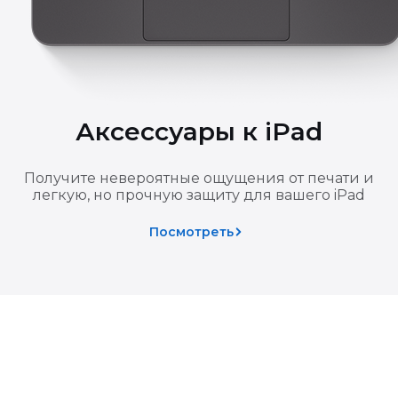
ованием для отказа в возврате — вы можете подтвердить по
зврате основной покупки подарок также подлежит возврату
Аксессуары к iPad
 товаров
Получите невероятные ощущения от печати и
легкую, но прочную защиту для вашего iPad
 качества
Посмотреть