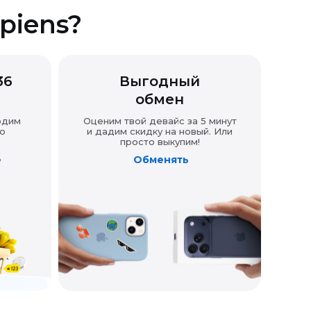
piens?
36
Выгодный
обмен
одим
Оценим твой девайс за 5 минут
о
и дадим скидку на новый. Или
просто выкупим!
е
Обменять