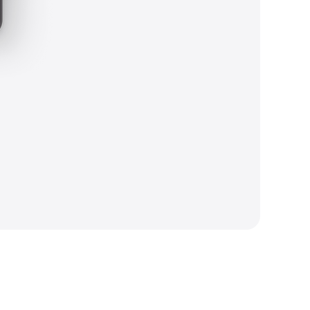
купку другими доказательствами (выпиской,
 в надлежащем виде.