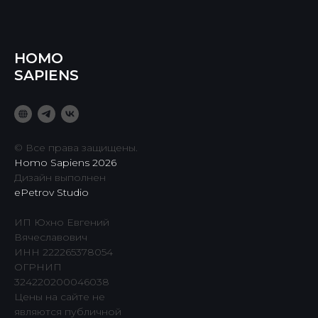
HOMO
SAPIENS
© Все права защищены.
Homo Sapiens 2026
Дизайн выполнен
ePetrov Studio
ИП Юхно Евгений
Вячеславович
ИНН 222265378054
ОГРНИП
324220200046038
Цены на сайте не
являются публичной