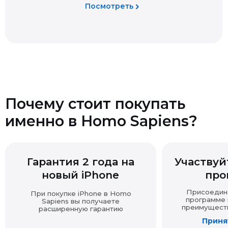
для отказа в возврате — вы можете подтвердить
покупку другими доказательствами (выпиской,
перепиской, показаниями и т.д.).
Если товар продавался с подарком, при возврате
основной покупки подарок также подлежит возврату
в надлежащем виде.
Почему стоит покупать
именно в Homo Sapiens?
Возврат технически сложных товаров
Гарантия 2 года на
Участвуйт
Возврат товара надлежащего качества
новый iPhone
про
Присоединяй
При покупке iPhone в Homo
программе и
Sapiens вы получаете
преимущества
расширенную гарантию
Принят