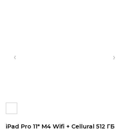
Контакты
+7 (903) 990-00-52
sapiens.brn@gmail.com
Барнаул, проспект Ленина, 42
(Вход со стороны Ленина)
Проложить маршрут
iPad Pro 11" M4 Wifi + Cellural 512 ГБ