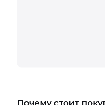
Если товар продавался с подарком, при во
Возврат технически сложных
Возврат товара надлежащего
Почему стоит поку