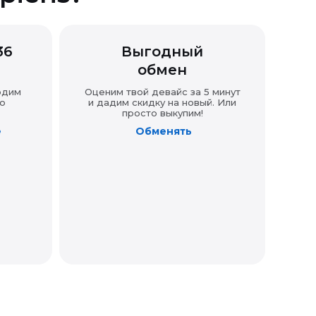
36
Выгодный
обмен
одим
Оценим твой девайс за 5 минут
о
и дадим скидку на новый. Или
просто выкупим!
е
Обменять