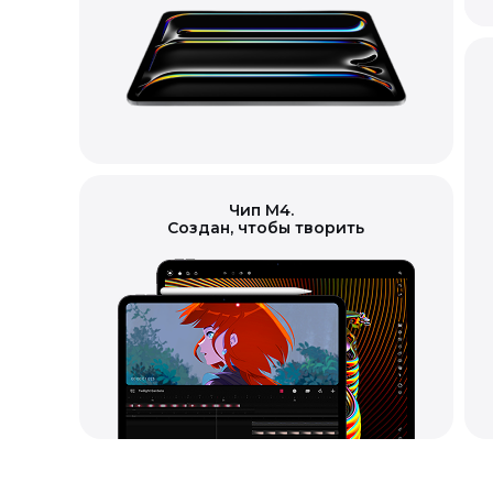
Чип M4.
Создан, чтобы творить
Доставка
Возврат товара ненадлежаще