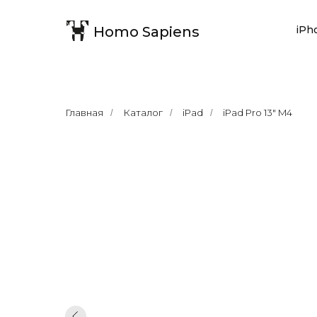
Homo Sapiens
iPh
Главная
Каталог
iPad
iPad Pro 13" M4
/
/
/