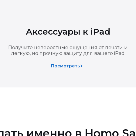
зврате основной покупки подарок также подлежит возврату
Аксессуары к iPad
 товаров
Получите невероятные ощущения от печати и
легкую, но прочную защиту для вашего iPad
 качества
Посмотреть
пать именно в Homo Sa