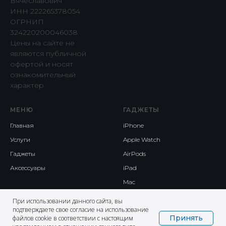
Вячеславович
ИНН 222265378054
ОГРНИП
324220200046038
Цены на сайте не
являются публичной
офертой и носят
ознакомительный
характер
МЕНЮ
ГАДЖЕТЫ
Главная
iPhone
Услуги
Apple Watch
Гаджеты
AirPods
Аксессуары
iPad
Mac
При использовании данного сайта, вы
подтверждаете свое согласие на использование
Принять
файлов cookie в соответствии с настоящим