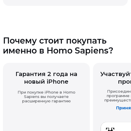
покупку другими доказательствами (выпиской,
перепиской, показаниями и т.д.).
Если товар продавался с подарком, при возврате
Почему стоит покупать
основной покупки подарок также подлежит возврату
именно в Homo Sapiens?
в надлежащем виде.
Возврат технически сложных товаров
Гарантия 2 года на
Участвуйт
новый iPhone
про
Возврат товара надлежащего качества
Присоединяй
При покупке iPhone в Homo
программе и
Sapiens вы получаете
преимущества
расширенную гарантию
Принят