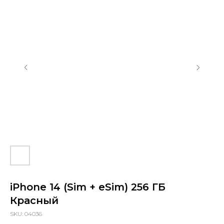
sapiens.brn@gmail.com
Барнаул, проспект Ленина, 42
(Вход со стороны Ленина)
Проложить маршрут
iPhone 14 (Sim + eSim) 256 ГБ
Красный
SKU:
04036