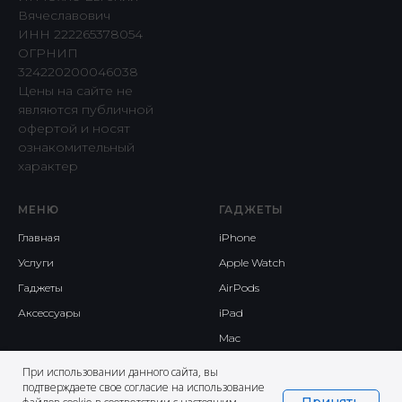
Вячеславович
ИНН 222265378054
ОГРНИП
324220200046038
Цены на сайте не
являются публичной
офертой и носят
ознакомительный
характер
МЕНЮ
ГАДЖЕТЫ
Главная
iPhone
Услуги
Apple Watch
Гаджеты
AirPods
Аксессуары
iPad
Mac
При использовании данного сайта, вы
подтверждаете свое согласие на использование