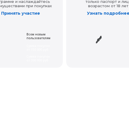
грамме и наслаждайтесь
только паспорт и лиц
муществами при покупках
возрастом от 18 лет
Принять участие
Узнать подробне
Всем новым
пользователям
Сумма покупок
от 150 000 руб
Сумма покупок
от 300 000 руб