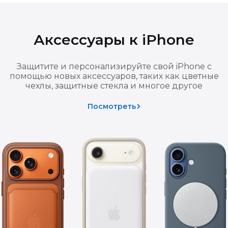
ат уплаченной суммы.
, смартфоны, ноутбуки, планшеты, часы) эти требования у
Аксессуары к iPhone
ванном сервисном центре, и оформляется актом.
т подтвердить наличие и характер недостатка.
Защитите и персонализируйте свой iPhone с
помощью новых аксессуаров, таких как цветные
чехлы, защитные стекла и многое другое
 возникла по вине покупателя (удар, влага, постороннее вме
изы, хранение и транспортировку товара.
Посмотреть
10 календарных дней с момента получения письменного заяв
ованием для отказа в возврате — вы можете подтвердить по
зврате основной покупки подарок также подлежит возврату
 товаров