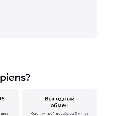
piens?
36
Выгодный
обмен
одим
Оценим твой девайс за 5 минут