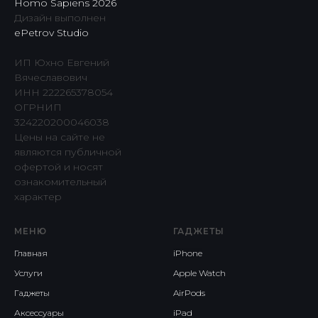
Homo Sapiens 2026
Дизайн выполнен
ePetrov Studio
ИП Юхно Евгений
Вячеславович
ИНН 222265378054
ОГРНИП
324220200046038
Цены на сайте не
являются публичной
офертой и носят
ознакомительный
характер
МЕНЮ
ГАДЖЕТЫ
Главная
iPhone
Услуги
Apple Watch
Гаджеты
AirPods
Аксессуары
iPad