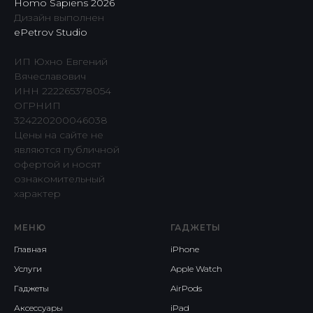
Homo Sapiens 2026
Дизайн выполнен
ePetrov Studio
ИП Юхно Евгений
Вячеславович
ИНН 222265378054
ОГРНИП
324220200046038
Цены на сайте не
являются публичной
офертой и носят
ознакомительный
характер
МЕНЮ
ГАДЖЕТЫ
Главная
iPhone
Услуги
Apple Watch
Гаджеты
AirPods
Аксессуары
iPad