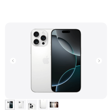
+7 (903) 990-00-52
sapiens.brn@gmail.com
Барнаул, проспект Ленина, 42
(Вход со стороны Ленина)
Проложить маршрут