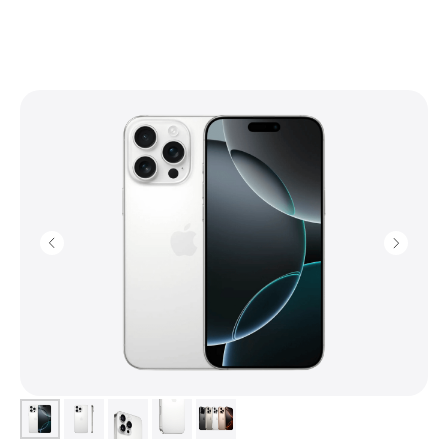
+7 (903) 990-00-52
sapiens.brn@gmail.com
Барнаул, проспект Ленина, 42
(Вход со стороны Ленина)
Проложить маршрут