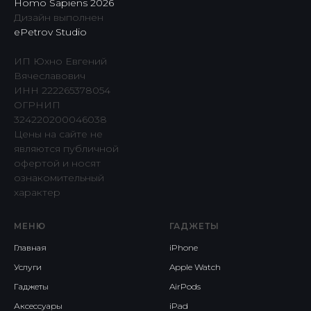
Homo Sapiens 2026
Дизайн выполнен
ePetrov Studio
ИП Юхно Евгений
Вячеславович
ИНН 222265378054
ОГРНИП
324220200046038
Цены на сайте не
являются публичной
офертой и носят
ознакомительный
характер
МЕНЮ
ГАДЖЕТЫ
Главная
iPhone
Услуги
Apple Watch
Гаджеты
AirPods
Аксессуары
iPad