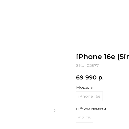
iPhone 16e (S
SKU:
03977
69 990
р.
Модель
iPhone 16e
Объем памяти
512 ГБ