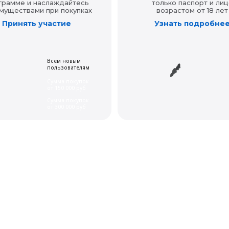
грамме и наслаждайтесь
только паспорт и лиц
муществами при покупках
возрастом от 18 лет
Принять участие
Узнать подробне
Всем новым
пользователям
Сумма покупок
от 150 000 руб
Сумма покупок
от 300 000 руб