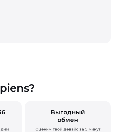
piens?
36
Выгодный
обмен
одим
Оценим твой девайс за 5 минут