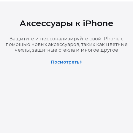
ат уплаченной суммы.
, смартфоны, ноутбуки, планшеты, часы) эти требования у
Аксессуары к iPhone
ванном сервисном центре, и оформляется актом.
т подтвердить наличие и характер недостатка.
Защитите и персонализируйте свой iPhone с
помощью новых аксессуаров, таких как цветные
чехлы, защитные стекла и многое другое
 возникла по вине покупателя (удар, влага, постороннее вме
изы, хранение и транспортировку товара.
Посмотреть
10 календарных дней с момента получения письменного заяв
ованием для отказа в возврате — вы можете подтвердить по
зврате основной покупки подарок также подлежит возврату
 товаров