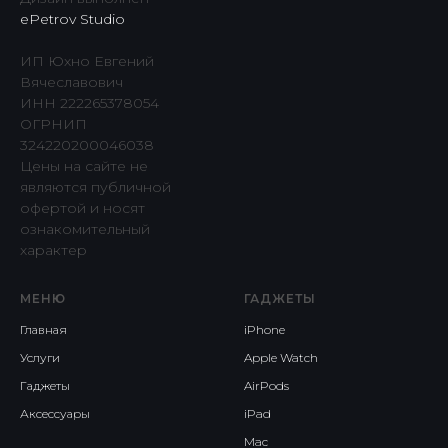
ePetrov Studio
ИП Юхно Евгений
Вячеславович
ИНН 222265378054
ОГРНИП
324220200046038
Цены на сайте не
являются публичной
офертой и носят
ознакомительный
характер
МЕНЮ
ГАДЖЕТЫ
Главная
iPhone
Услуги
Apple Watch
Гаджеты
AirPods
Аксессуары
iPad
Mac