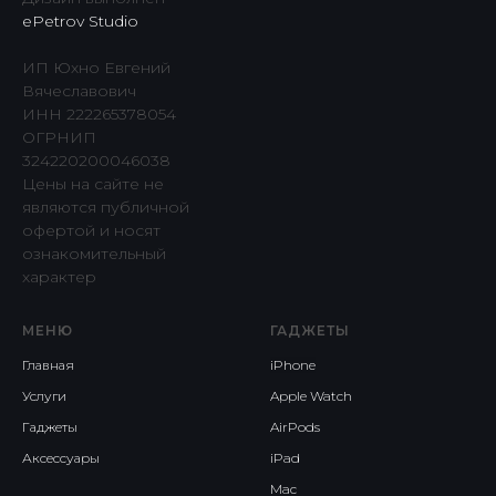
ePetrov Studio
ИП Юхно Евгений
Вячеславович
ИНН 222265378054
ОГРНИП
324220200046038
Цены на сайте не
являются публичной
офертой и носят
ознакомительный
характер
МЕНЮ
ГАДЖЕТЫ
Главная
iPhone
Услуги
Apple Watch
Гаджеты
AirPods
Аксессуары
iPad
Mac