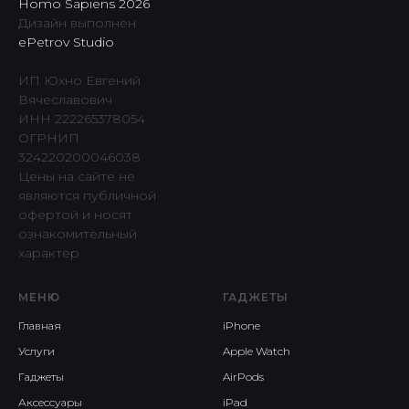
Homo Sapiens 2026
Дизайн выполнен
ePetrov Studio
ИП Юхно Евгений
Вячеславович
ИНН 222265378054
ОГРНИП
324220200046038
Цены на сайте не
являются публичной
офертой и носят
ознакомительный
характер
МЕНЮ
ГАДЖЕТЫ
Главная
iPhone
Услуги
Apple Watch
Гаджеты
AirPods
Аксессуары
iPad