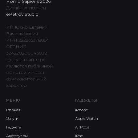
Homo Sapiens 2026
Дизайн выполнен
ePetrov Studio
ИП Юхно Евгений
Вячеславович
ИНН 222265378054
ОГРНИП
324220200046038
Цены на сайте не
являются публичной
офертой и носят
ознакомительный
характер
МЕНЮ
ГАДЖЕТЫ
Главная
iPhone
Услуги
Apple Watch
Гаджеты
AirPods
Аксессуары
iPad