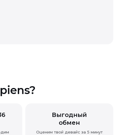
piens?
36
Выгодный
обмен
одим
Оценим твой девайс за 5 минут