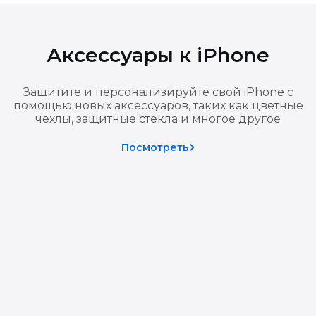
ат уплаченной суммы.
, смартфоны, ноутбуки, планшеты, часы) эти требования у
Аксессуары к iPhone
ванном сервисном центре, и оформляется актом.
т подтвердить наличие и характер недостатка.
Защитите и персонализируйте свой iPhone с
помощью новых аксессуаров, таких как цветные
чехлы, защитные стекла и многое другое
 возникла по вине покупателя (удар, влага, постороннее вме
изы, хранение и транспортировку товара.
Посмотреть
10 календарных дней с момента получения письменного заяв
ованием для отказа в возврате — вы можете подтвердить по
зврате основной покупки подарок также подлежит возврату
 товаров