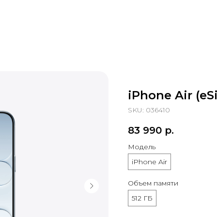
iPhone Air (eS
SKU:
036410
83 990
р.
Модель
iPhone Air
Объем памяти
512 ГБ