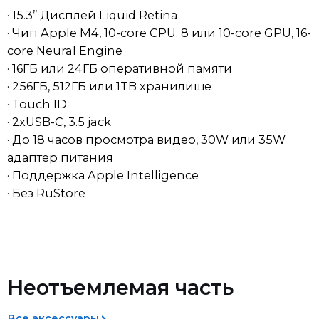
· Чип Apple M4, 10-core CPU. 8 или 10-core GPU, 16-
core Neural Engine
· 16ГБ или 24ГБ оперативной памяти
· 256ГБ, 512ГБ или 1TB хранилище
· Touch ID
· 2xUSB-C, 3.5 jack
· До 18 часов просмотра видео, 30W или 35W
адаптер питания
· Поддержка Apple Intelligence
· Без RuStore
Доставка
Возврат товара ненадлежащего
качества
Мы обрабатываем заказы ежедневно. После
Неотъемлемая часть
оформления покупки менеджер свяжется с вами в
Если вы получили товар ненадлежащего качества (и
течение 30 минут для подтверждения. Пожалуйста,
это не было заранее оговорено), вы вправе выбрать
убедитесь, что указали актуальный номер телефона
один из следующих вариантов:
Все аксессуары
— доставка осуществляется только после
подтверждения заказа. Если заказ оформлен ночью,