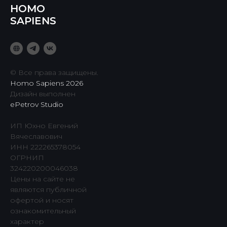
HOMO
SAPIENS
© Все права защищены.
Homo Sapiens 2026
Дизайн выполнен
ePetrov Studio
ИП Юхно Евгений
Вячеславович
ИНН 222265378054
ОГРНИП
324220200046038
Цены на сайте не
являются публичной
офертой и носят
ознакомительный
характер