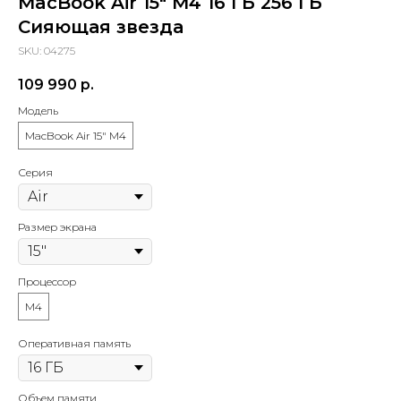
MacBook Air 15" M4 16 ГБ 256 ГБ
sapiens.brn@gmail.com
Сияющая звезда
SKU:
04275
Барнаул, проспект Ленина, 42
(Вход со стороны Ленина)
109 990
р.
Модель
Проложить маршрут
MacBook Air 15" M4
Серия
Размер экрана
Процессор
M4
Оперативная память
Объем памяти