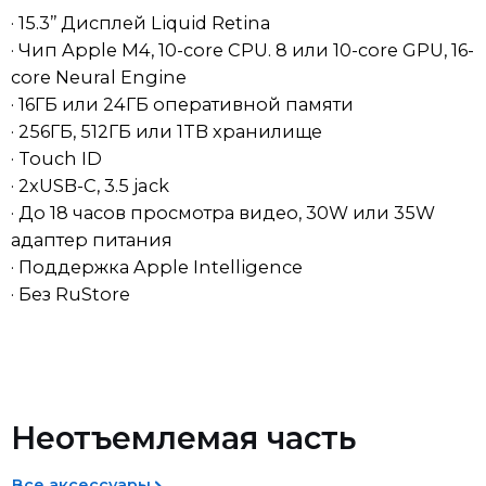
· Чип Apple M4, 10-core CPU. 8 или 10-core GPU, 16-
core Neural Engine
· 16ГБ или 24ГБ оперативной памяти
· 256ГБ, 512ГБ или 1TB хранилище
· Touch ID
· 2xUSB-C, 3.5 jack
· До 18 часов просмотра видео, 30W или 35W
адаптер питания
· Поддержка Apple Intelligence
· Без RuStore
Доставка
Возврат товара ненадлежащего
качества
Мы обрабатываем заказы ежедневно. После
Неотъемлемая часть
оформления покупки менеджер свяжется с вами в
Если вы получили товар ненадлежащего качества (и
течение 30 минут для подтверждения. Пожалуйста,
это не было заранее оговорено), вы вправе выбрать
убедитесь, что указали актуальный номер телефона
один из следующих вариантов:
Все аксессуары
— доставка осуществляется только после
подтверждения заказа. Если заказ оформлен ночью,