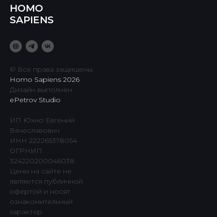
HOMO
SAPIENS
© Все права защищены.
Homo Sapiens 2026
Дизайн выполнен
ePetrov Studio
ИП Юхно Евгений
Вячеславович
ИНН 222265378054
ОГРНИП
324220200046038
Цены на сайте не
являются публичной
офертой и носят
ознакомительный
характер