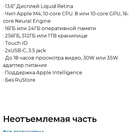
· Чип Apple M4, 10-core CPU. 8 или 10-core GPU, 16-
core Neural Engine
· 16ГБ или 24ГБ оперативной памяти
· 256ГБ, 512ГБ или 1TB хранилище
· Touch ID
· 2xUSB-C, 3.5 jack
· До 18 часов просмотра видео, 30W или 35W
адаптер питания
· Поддержка Apple Intelligence
· Без RuStore
Доставка
Возврат товара ненадлежащего
качества
Мы обрабатываем заказы ежедневно. После
Неотъемлемая часть
оформления покупки менеджер свяжется с вами в
Если вы получили товар ненадлежащего качества (и
течение 30 минут для подтверждения. Пожалуйста,
это не было заранее оговорено), вы вправе выбрать
убедитесь, что указали актуальный номер телефона
один из следующих вариантов:
Все аксессуары
— доставка осуществляется только после
подтверждения заказа. Если заказ оформлен ночью,