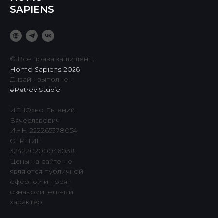
SAPIENS
© Все права защищены.
Homo Sapiens 2026
Дизайн выполнен
ePetrov Studio
ИП Юхно Евгений
Вячеславович
ИНН 222265378054
ОГРНИП
324220200046038
Цены на сайте не
являются публичной
офертой и носят
ознакомительный
характер