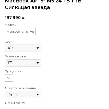
MacBook Air 15" M5 24 ГБ 1 ТБ
Сияющая звезда
Барнаул, проспект Ленина, 42
(Вход со стороны Ленина)
197 990
р.
Модель
Проложить маршрут
MacBook Air 15" M5
Серия
Размер экрана
Процессор
M5
Оперативная память
Объем памяти