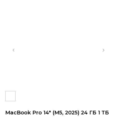
Контакты
+7 (903) 990-00-52
MacBook Pro 14" (M5, 2025) 24 ГБ 1 ТБ
sapiens.brn@gmail.com