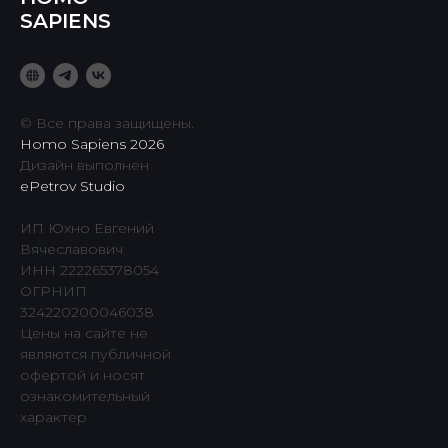
SAPIENS
© Все права защищены.
Homo Sapiens 2026
Дизайн выполнен
ePetrov Studio
ИП Юхно Евгений
Вячеславович
ИНН 222265378054
ОГРНИП
324220200046038
Цены на сайте не
являются публичной
офертой и носят
ознакомительный
характер