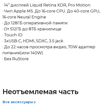
· Чип Apple M5. До 16-core CPU. До 40-core GPU,
16-core Neural Engine
· До 128ГБ оперативной памяти
· От 512ГБ до 8ТБ хранилище
· Touch ID
· 3xUSB-C, HDMI, SDXC, 3.5 jack
· До 22 часов просмотра видео, 70W адаптер
питания(или 140W)
· Без RuStore
Доставка
Возврат товара ненадлежащего
качества
Мы обрабатываем заказы ежедневно. После
Неотъемлемая часть
оформления покупки менеджер свяжется с вами в
Если вы получили товар ненадлежащего качества (и
течение 30 минут для подтверждения. Пожалуйста,
это не было заранее оговорено), вы вправе выбрать
убедитесь, что указали актуальный номер телефона
один из следующих вариантов:
Все аксессуары
— доставка осуществляется только после
подтверждения заказа. Если заказ оформлен ночью,
* Бесплатное устранение недостатков товара или
обработка начнётся в ближайшее рабочее время