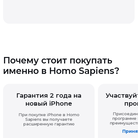
письменного заявления и возврата товара.
Отсутствие кассового чека не является основанием
для отказа в возврате — вы можете подтвердить
покупку другими доказательствами (выпиской,
перепиской, показаниями и т.д.).
Если товар продавался с подарком, при возврате
Почему стоит покупать
основной покупки подарок также подлежит возврату
в надлежащем виде.
именно в Homo Sapiens?
Возврат технически сложных товаров
Гарантия 2 года на
Участвуйт
новый iPhone
про
Возврат товара надлежащего качества
Присоединяй
При покупке iPhone в Homo
программе и
Sapiens вы получаете
преимущества
расширенную гарантию
Принят