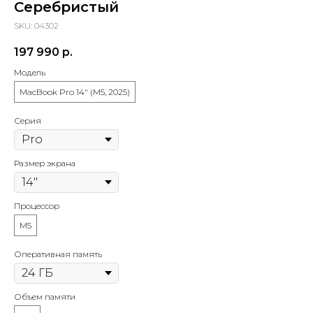
Серебристый
SKU:
04302
Барнаул, проспект Ленина, 42
(Вход со стороны Ленина)
197 990
р.
Модель
Проложить маршрут
MacBook Pro 14" (M5, 2025)
Серия
Размер экрана
Процессор
M5
Оперативная память
Объем памяти