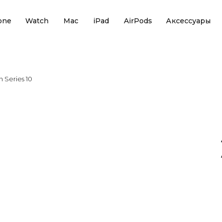
one
Watch
Mac
iPad
AirPods
Аксессуары
 Series 10