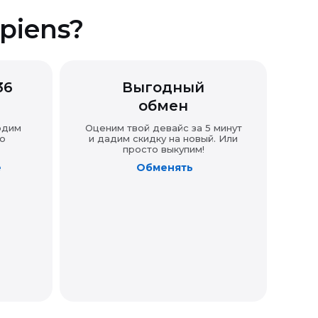
piens?
36
Выгодный
обмен
одим
Оценим твой девайс за 5 минут
о
и дадим скидку на новый. Или
просто выкупим!
е
Обменять