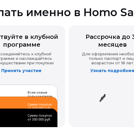
пать именно в Homo Sa
твуйте в клубной
Рассрочка до 
программе
месяцев
соединяйтесь к клубной
Для оформления необх
грамме и наслаждайтесь
только паспорт и лиц
муществами при покупках
возрастом от 18 лет
Принять участие
Узнать подробне
Всем новым
пользователям
Сумма покупок
от 150 000 руб
Сумма покупок
от 300 000 руб