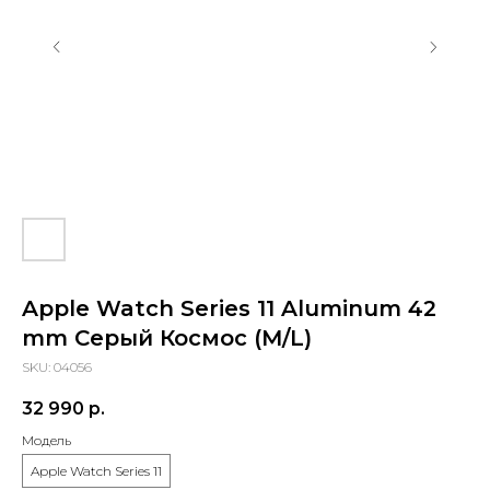
Контакты
+7 (903) 990-00-52
sapiens.brn@gmail.com
Барнаул, проспект Ленина, 42
(Вход со стороны Ленина)
Проложить маршрут
Apple Watch Series 11 Aluminum 42
mm Серый Космос (M/L)
SKU:
04056
32 990
р.
Модель
Apple Watch Series 11