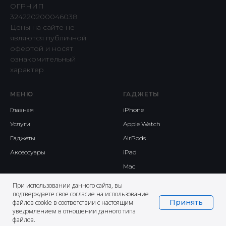
ОГРНИП
324220200046038
Цены на сайте не
являются публичной
офертой и носят
ознакомительный
характер
МЕНЮ
ГАДЖЕТЫ
Главная
iPhone
Услуги
Apple Watch
Гаджеты
AirPods
Аксессуары
iPad
Mac
При использовании данного сайта, вы
подтверждаете свое согласие на использование
Принять
файлов cookie в соответствии с настоящим
уведомлением в отношении данного типа
файлов.