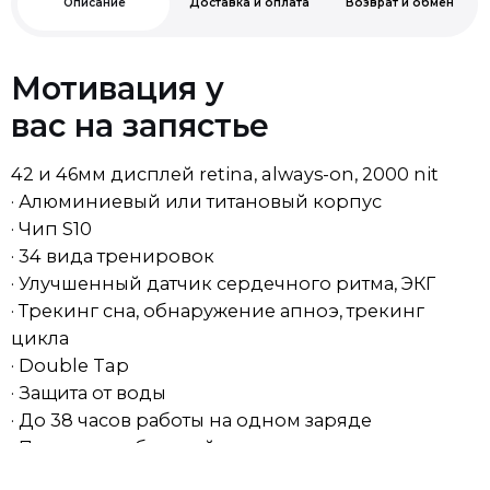
Мотивация у
вас на запястье
42 и 46мм дисплей retina, always-on, 2000 nit
· Алюминиевый или титановый корпус
· Чип S10
· 34 вида тренировок
· Улучшенный датчик сердечного ритма, ЭКГ
· Трекинг сна, обнаружение апноэ, трекинг
цикла
· Double Tap
· Защита от воды
· До 38 часов работы на одном заряде
· Поддержка быстрой зарядки
Доставка
Возврат товара ненадлежащего