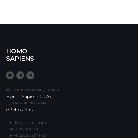
HOMO
SAPIENS
© Все права защищены.
Homo Sapiens 2026
Дизайн выполнен
ePetrov Studio
ИП Юхно Евгений
Вячеславович
ИНН 222265378054