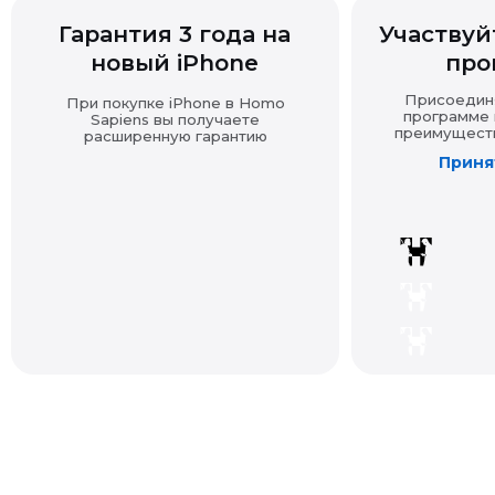
новый iPhone
про
Присоединяй
При покупке iPhone в Homo
программе и
Sapiens вы получаете
преимущества
расширенную гарантию
Принят
Смотрите также