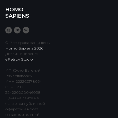
HOMO
SAPIENS
© Все права защищены.
Homo Sapiens 2026
Дизайн выполнен
ePetrov Studio
ИП Юхно Евгений
Вячеславович
ИНН 222265378054
ОГРНИП
324220200046038
Цены на сайте не
являются публичной
офертой и носят
ознакомительный