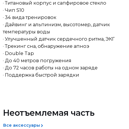
· Чип S10
· 34 вида тренировок
· Дайвинг и альпинизм, высотомер, датчик
температуры воды
· Улучшенный датчик сердечного ритма, ЭКГ
· Трекинг сна, обнаружение апноэ
· Double Tap
· До 40 метров погружения
· До 72 часов работы на одном заряде
· Поддержка быстрой зарядки
Доставка
Возврат товара ненадлежащего
качества
Мы обрабатываем заказы ежедневно. После
Неотъемлемая часть
оформления покупки менеджер свяжется с вами в
Если вы получили товар ненадлежащего качества (и
течение 30 минут для подтверждения. Пожалуйста,
это не было заранее оговорено), вы вправе выбрать
убедитесь, что указали актуальный номер телефона
один из следующих вариантов:
Все аксессуары
— доставка осуществляется только после
подтверждения заказа. Если заказ оформлен ночью,
* Бесплатное устранение недостатков товара или