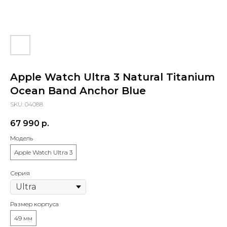
sapiens.brn@gmail.com
Барнаул, проспект Ленина, 42
(Вход со стороны Ленина)
Проложить маршрут
Apple Watch Ultra 3 Natural Titanium
Ocean Band Anchor Blue
SKU:
04088
67 990
р.
Модель
Apple Watch Ultra 3
Серия
Размер корпуса
49 мм