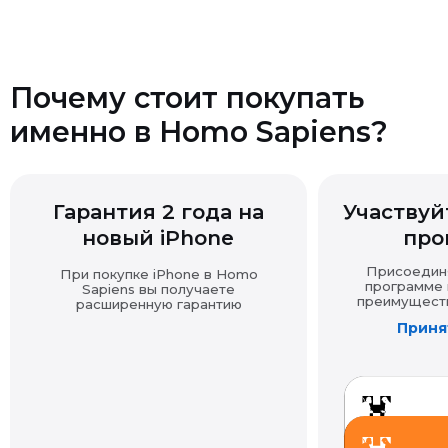
в надлежащем виде.
Почему стоит покупать
именно в Homo Sapiens?
Возврат технически сложных товаров
Гарантия 2 года на
Участвуйт
Возврат товара надлежащего качества
новый iPhone
про
Присоединяй
При покупке iPhone в Homo
программе и
Sapiens вы получаете
преимущества
расширенную гарантию
Принят