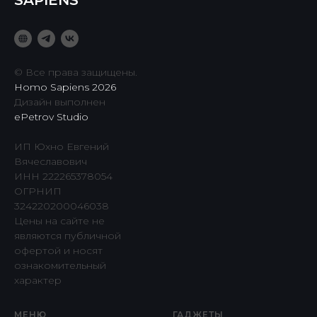
SAPIENS
© Все права защищены.
Homo Sapiens 2026
Дизайн выполнен
ePetrov Studio
ИП Юхно Евгений
Вячеславович
ИНН 222265378054
ОГРНИП
324220200046038
Цены на сайте не
являются публичной
офертой и носят
ознакомительный
характер
МЕНЮ
ГАДЖЕТЫ