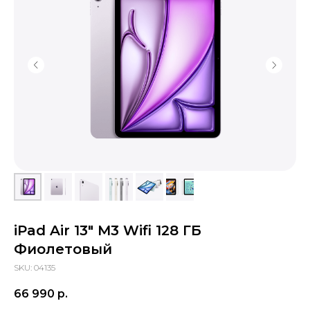
sapiens.brn@gmail.com
Барнаул, проспект Ленина, 42
(Вход со стороны Ленина)
Проложить маршрут
iPad Air 13" M3 Wifi 128 ГБ
Фиолетовый
SKU:
04135
66 990
р.