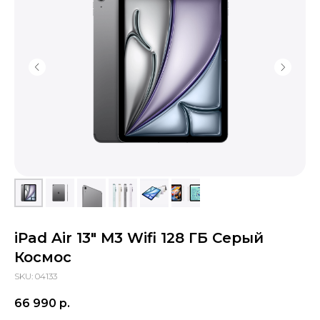
sapiens.brn@gmail.com
Барнаул, проспект Ленина, 42
(Вход со стороны Ленина)
Проложить маршрут
iPad Air 13" M3 Wifi 128 ГБ Серый
Космос
SKU:
04133
66 990
р.