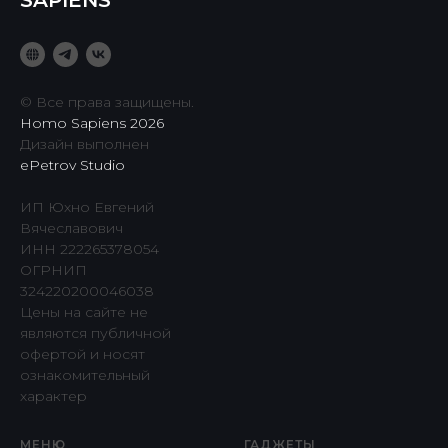
SAPIENS
© Все права защищены.
Homo Sapiens 2026
Дизайн выполнен
ePetrov Studio
ИП Юхно Евгений
Вячеславович
ИНН 222265378054
ОГРНИП
324220200046038
Цены на сайте не
являются публичной
офертой и носят
ознакомительный
характер
МЕНЮ
ГАДЖЕТЫ