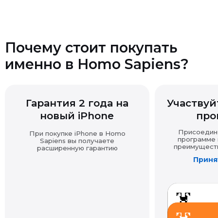
в надлежащем виде.
Почему стоит покупать
именно в Homo Sapiens?
Возврат технически сложных товаров
Гарантия 2 года на
Участвуйт
Возврат товара надлежащего качества
новый iPhone
про
Присоединяй
При покупке iPhone в Homo
программе и
Sapiens вы получаете
преимущества
расширенную гарантию
Принят