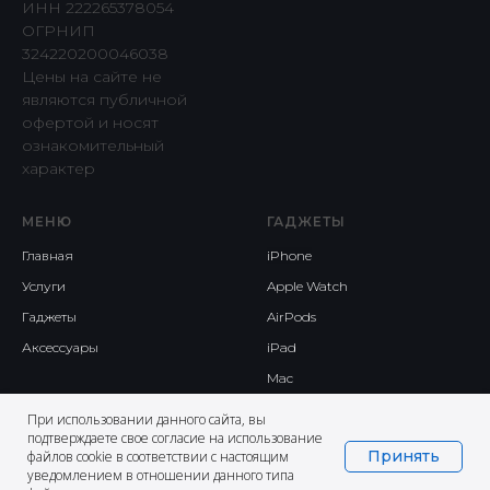
ИНН 222265378054
ОГРНИП
324220200046038
Цены на сайте не
являются публичной
офертой и носят
ознакомительный
характер
МЕНЮ
ГАДЖЕТЫ
Главная
iPhone
Услуги
Apple Watch
Гаджеты
AirPods
Аксессуары
iPad
Mac
При использовании данного сайта, вы
подтверждаете свое согласие на использование
Принять
файлов cookie в соответствии с настоящим
уведомлением в отношении данного типа