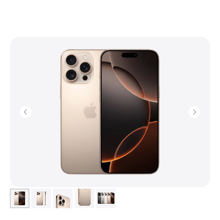
+7 (903) 990-00-52
sapiens.brn@gmail.com
Барнаул, проспект Ленина, 42
(Вход со стороны Ленина)
Проложить маршрут