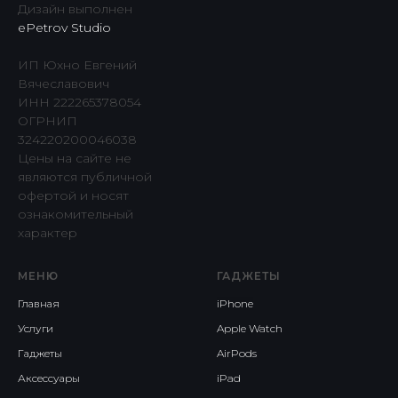
Дизайн выполнен
ePetrov Studio
ИП Юхно Евгений
Вячеславович
ИНН 222265378054
ОГРНИП
324220200046038
Цены на сайте не
являются публичной
офертой и носят
ознакомительный
характер
МЕНЮ
ГАДЖЕТЫ
Главная
iPhone
Услуги
Apple Watch
Гаджеты
AirPods
Аксессуары
iPad